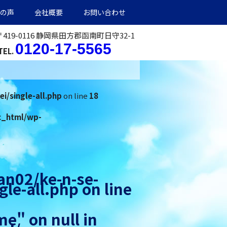
の声
会社概要
お問い合わせ
〒419-0116 静岡県田方郡函南町日守32-1
0120-17-5565
TEL.
i/single-all.php
on line
18
ic_html/wp-
an02/ke-n-se-
gle-all.php
on line
e" on null in