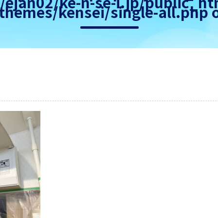
ejan02/ke-n-se-i.jp/public_h
themes/kensei/single-all.php
o