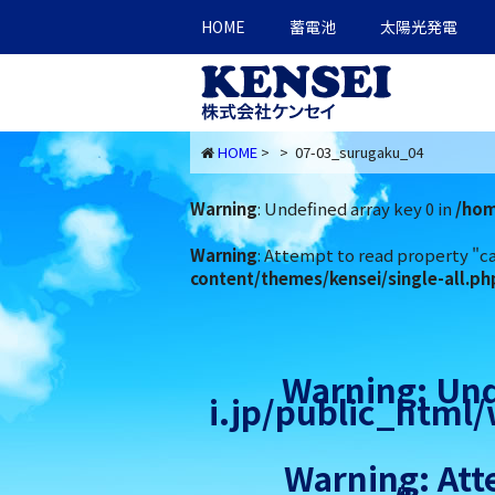
HOME
蓄電池
太陽光発電
HOME
> > 07-03_surugaku_04
Warning
: Undefined array key 0 in
/hom
Warning
: Attempt to read property "c
content/themes/kensei/single-all.ph
Warning
: Un
i.jp/public_html
Warning
: At