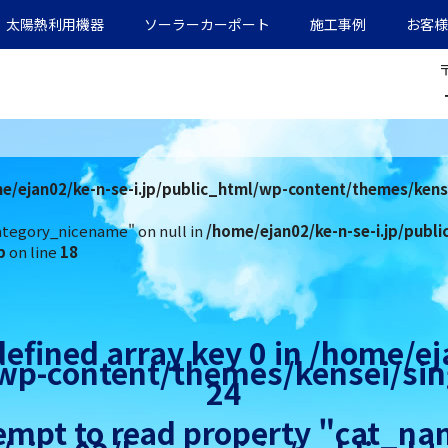
太陽熱利用機器
ソーラーカーポート
施工事例
お客様
e/ejan02/ke-n-se-i.jp/public_html/wp-content/themes/kense
ategory_nicename" on null in
/home/ejan02/ke-n-se-i.jp/publ
p
on line
18
defined array key 0 in
/home/ej
/wp-content/themes/kensei/sin
24
tempt to read property "cat_nam