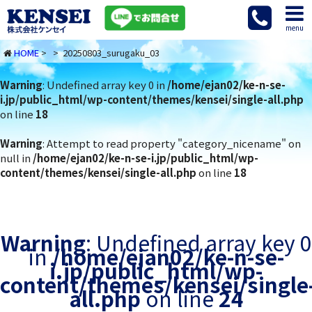
menu
HOME
> > 20250803_surugaku_03
Warning
: Undefined array key 0 in
/home/ejan02/ke-n-se-
i.jp/public_html/wp-content/themes/kensei/single-all.php
on line
18
Warning
: Attempt to read property "category_nicename" on
null in
/home/ejan02/ke-n-se-i.jp/public_html/wp-
content/themes/kensei/single-all.php
on line
18
Warning
: Undefined array key 0
in
/home/ejan02/ke-n-se-
i.jp/public_html/wp-
content/themes/kensei/single
all.php
on line
24