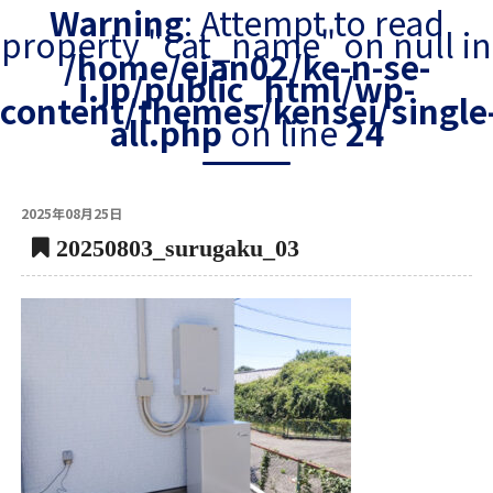
Warning
: Attempt to read
property "cat_name" on null in
/home/ejan02/ke-n-se-
i.jp/public_html/wp-
content/themes/kensei/single
all.php
on line
24
2025年08月25日
20250803_surugaku_03