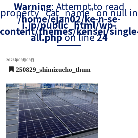
Warning
: Attempt to read
property "cat_name" on null in
/home/ejan02/ke-n-se-
i.jp/public_html/wp-
content/themes/kensei/single
all.php
on line
24
2025年09月08日
250829_shimizucho_thum