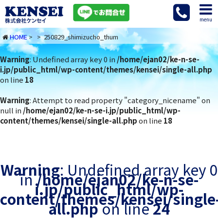
menu
HOME
> > 250829_shimizucho_thum
Warning
: Undefined array key 0 in
/home/ejan02/ke-n-se-
i.jp/public_html/wp-content/themes/kensei/single-all.php
on line
18
Warning
: Attempt to read property "category_nicename" on
null in
/home/ejan02/ke-n-se-i.jp/public_html/wp-
content/themes/kensei/single-all.php
on line
18
Warning
: Undefined array key 0
in
/home/ejan02/ke-n-se-
i.jp/public_html/wp-
content/themes/kensei/single
all.php
on line
24