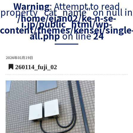
Warning
: Attempt to read
property "cat_name" on null in
/home/ejan02/ke-n-se-
i.jp/public_html/wp-
content/themes/kensei/single
all.php
on line
24
2026年01月19日
260114_fuji_02