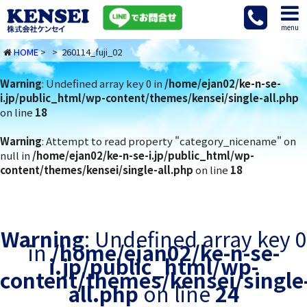
menu
HOME
> > 260114_fuji_02
Warning
: Undefined array key 0 in
/home/ejan02/ke-n-se-
i.jp/public_html/wp-content/themes/kensei/single-all.php
on line
18
Warning
: Attempt to read property "category_nicename" on
null in
/home/ejan02/ke-n-se-i.jp/public_html/wp-
content/themes/kensei/single-all.php
on line
18
Warning
: Undefined array key 0
in
/home/ejan02/ke-n-se-
i.jp/public_html/wp-
content/themes/kensei/single
all.php
on line
24